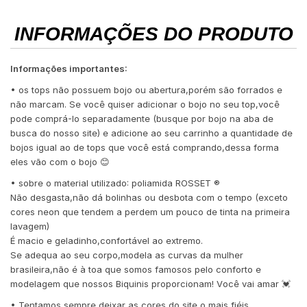
INFORMAÇÕES DO PRODUTO
Informações importantes:
• os tops não possuem bojo ou abertura,porém são forrados e
não marcam. Se você quiser adicionar o bojo no seu top,você
pode comprá-lo separadamente (busque por bojo na aba de
busca do nosso site) e adicione ao seu carrinho a quantidade de
bojos igual ao de tops que você está comprando,dessa forma
eles vão com o bojo 😊
• sobre o material utilizado: poliamida ROSSET ®️
Não desgasta,não dá bolinhas ou desbota com o tempo (exceto
cores neon que tendem a perdem um pouco de tinta na primeira
lavagem)
É macio e geladinho,confortável ao extremo.
Se adequa ao seu corpo,modela as curvas da mulher
brasileira,não é à toa que somos famosos pelo conforto e
modelagem que nossos Biquinis proporcionam! Você vai amar 💓
• Tentamos sempre deixar as cores do site o mais fiéis