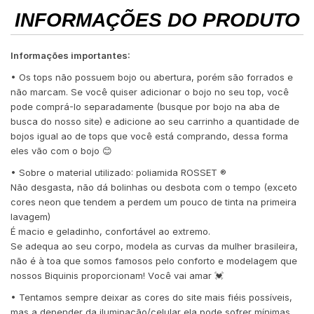
INFORMAÇÕES DO PRODUTO
Informações importantes:
• Os tops não possuem bojo ou abertura, porém são forrados e
não marcam. Se você quiser adicionar o bojo no seu top, você
pode comprá-lo separadamente (busque por bojo na aba de
busca do nosso site) e adicione ao seu carrinho a quantidade de
bojos igual ao de tops que você está comprando, dessa forma
eles vão com o bojo 😊
• Sobre o material utilizado: poliamida ROSSET ®️
Não desgasta, não dá bolinhas ou desbota com o tempo (exceto
cores neon que tendem a perdem um pouco de tinta na primeira
lavagem)
É macio e geladinho, confortável ao extremo.
Se adequa ao seu corpo, modela as curvas da mulher brasileira,
não é à toa que somos famosos pelo conforto e modelagem que
nossos Biquinis proporcionam! Você vai amar 💓
• Tentamos sempre deixar as cores do site mais fiéis possíveis,
mas a depender da iluminação/celular ela pode sofrer mínimas