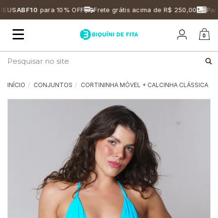
USABF10
para 10% OFF
Frete grátis acima de R$ 250,00
Parce
Mudar
0
navegação
Busca
INÍCIO
CONJUNTOS
CORTININHA MÓVEL + CALCINHA CLÁSSICA