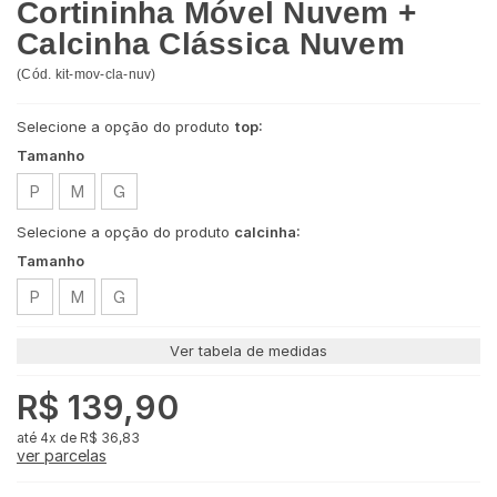
Cortininha Móvel Nuvem +
Calcinha Clássica Nuvem
(
Cód.
kit-mov-cla-nuv
)
Selecione a opção do produto
top:
Tamanho
P
M
G
Selecione a opção do produto
calcinha:
Tamanho
P
M
G
Ver tabela de medidas
R$ 139,90
4x
de
R$ 36,83
ver parcelas