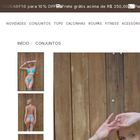
ABF10
para 10% OFF
Frete grátis acima de R$ 250,00
Parcelam
NOVIDADES
CONJUNTOS
TOPS
CALCINHAS
ROUPAS
FITNESS
ACESSÓRI
INÍCIO
CONJUNTOS