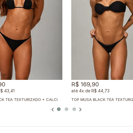
90
R$ 169,90
$ 43,41
4x
de
R$ 44,73
M
ÓVEL BLACK TEA TEXTURIZADO + CALCINHA DUPLA BLACK TEA TEXTURIZADO