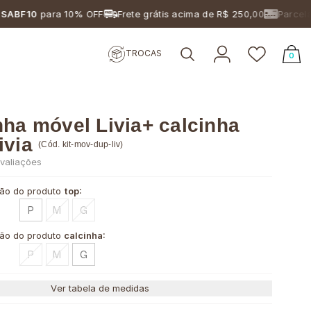
0
para 10% OFF
Frete grátis acima de R$ 250,00
Parcelamento
TROCAS
0
nha móvel Livia+ calcinha
ivia
(
Cód.
kit-mov-dup-liv
)
valiações
ão do produto
top:
P
M
G
ão do produto
calcinha:
P
M
G
Ver tabela de medidas