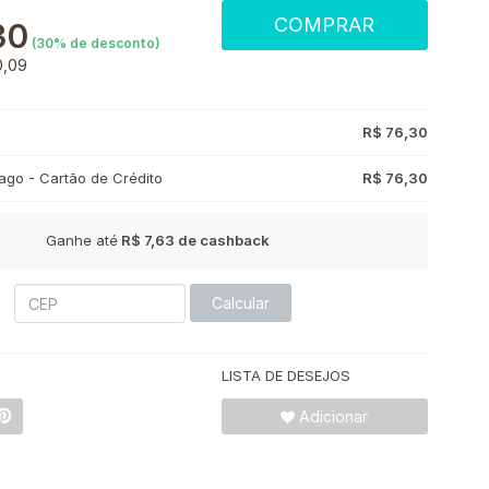
COMPRAR
30
(
30
% de desconto)
0,09
R$ 76,30
go - Cartão de Crédito
R$ 76,30
Ganhe até
R$ 7,63
de cashback
Calcular
LISTA DE DESEJOS
Adicionar