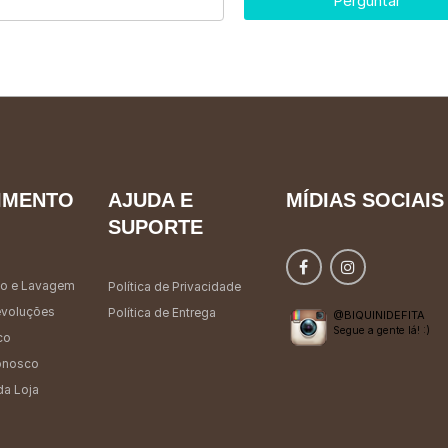
Perguntar
IMENTO
AJUDA E
MÍDIAS SOCIAIS
SUPORTE
o e Lavagem
Política de Privacidade
evoluções
Política de Entrega
@BIQUINIDEFITA
Segue a gente lá! :)
co
onosco
da Loja