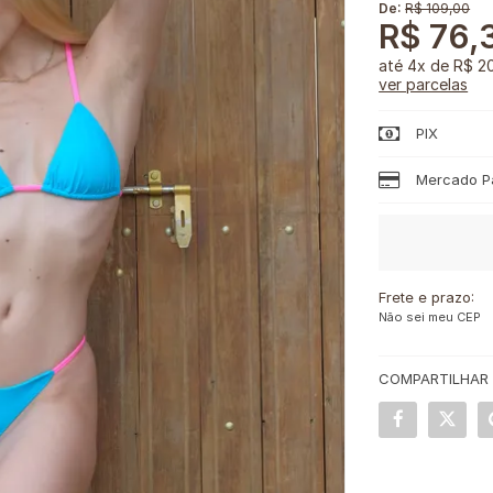
De:
R$ 109,00
R$ 76,
4x
de
R$ 2
ver parcelas
PIX
Mercado Pa
Frete e prazo:
Não sei meu CEP
COMPARTILHAR