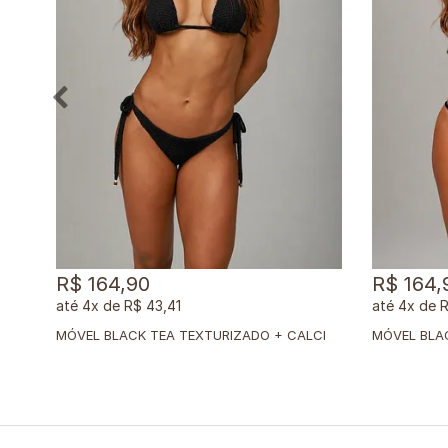
R$ 164,90
R$ 164,
4x
de
R$ 43,41
4x
de
R
M
ÓVEL BLACK TEA TEXTURIZADO + CALCINHA CLÁSSICA BLACK TEA TEXTURIZADO