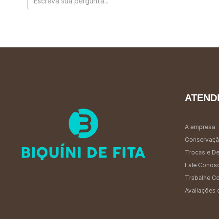
ATEND
A empresa
Conservaçã
Trocas e D
Fale Conos
Trabalhe C
Avaliações 