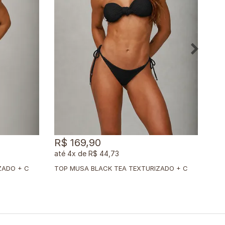
R$ 169,90
R$
4x
de
R$ 44,73
T
OP MUSA BLACK TEA TEXTURIZADO + CALCINHA DUPLA BLACK TEA TEXTURIZADO
T
OP MUSA BLACK TEA TEXTURIZADO + CALCINHA CLÁSSICA BLACK TEA TEXTURIZADO