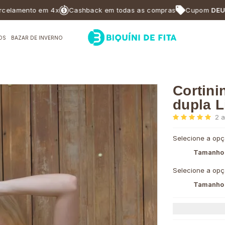
ento em 4x
Cashback em todas as compras
Cupom
DEUSABF1
OS
BAZAR DE INVERNO
Cortini
dupla L
2
a
Selecione a opç
Tamanho
Selecione a opç
Tamanho