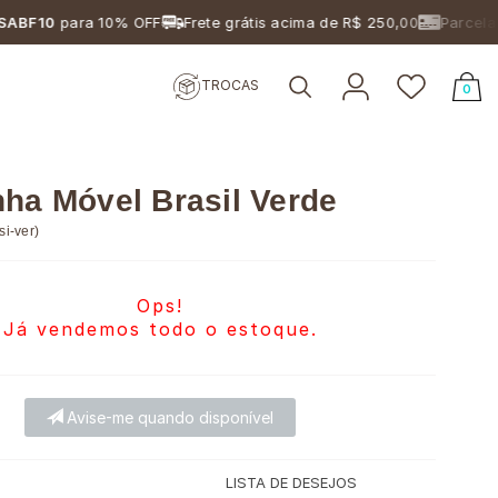
0
para 10% OFF
Frete grátis acima de R$ 250,00
Parcelamento
TROCAS
0
nha Móvel Brasil Verde
si-ver
)
Ops!
Já vendemos todo o estoque.
Avise-me quando disponível
LISTA DE DESEJOS