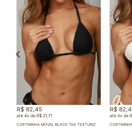
R$ 82,45
R$ 82,
4x
de
R$ 21,71
4x
de
R
C
ORTININHA MÓVEL BLACK TEA TEXTURIZADO