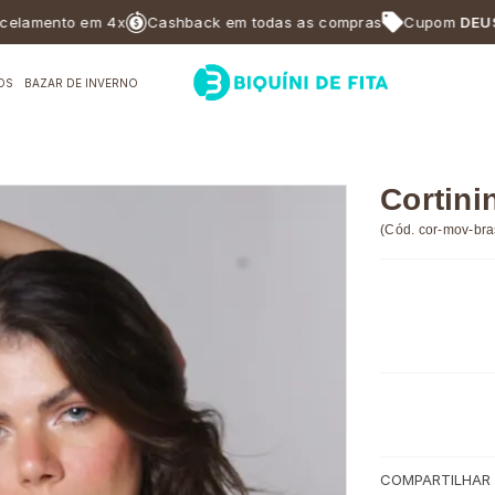
ento em 4x
Cashback em todas as compras
Cupom
DEUSABF1
OS
BAZAR DE INVERNO
Cortini
(
Cód.
cor-mov-bra
COMPARTILHAR