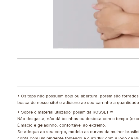
• Os tops não possuem bojo ou abertura, porém são forrados
busca do nosso site) e adicione ao seu carrinho a quantidad
• Sobre o material utilizado: poliamida ROSSET ®️
Não desgasta, não dá bolinhas ou desbota com o tempo (exc
É macio e geladinho, confortável ao extremo.
Se adequa ao seu corpo, modela as curvas da mulher brasile
conta com um pingente folheado a ouro 18K com a logo da BF