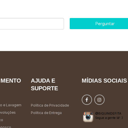
Perguntar
IMENTO
AJUDA E
MÍDIAS SOCIAIS
SUPORTE
o e Lavagem
Política de Privacidade
evoluções
Política de Entrega
@BIQUINIDEFITA
Segue a gente lá! :)
co
onosco