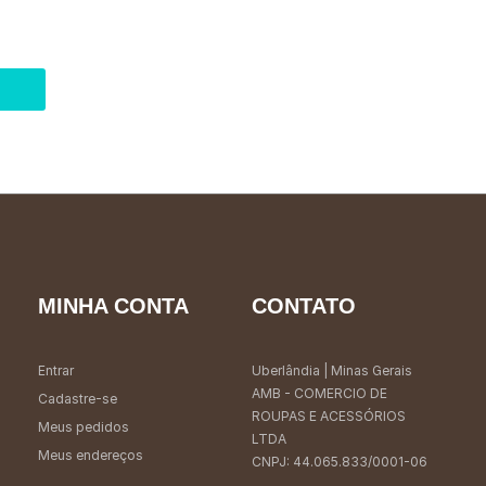
MINHA CONTA
CONTATO
Entrar
Uberlândia
| Minas Gerais
AMB - COMERCIO DE
Cadastre-se
ROUPAS E ACESSÓRIOS
Meus pedidos
LTDA
Meus endereços
CNPJ: 44.065.833/0001-06