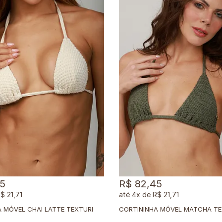
45
R$ 82,45
$ 21,71
4x
de
R$ 21,71
C
ORTININHA MÓVEL CHAI LATTE TEXTURIZADO
CORTININHA MÓVEL MATCHA T