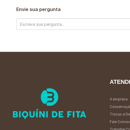
Envie sua pergunta
ATEND
A empresa
Conservaçã
Trocas e D
Fale Conos
Trabalhe C