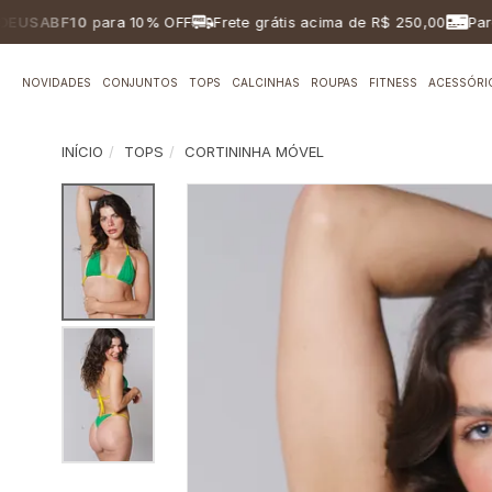
ABF10
para 10% OFF
Frete grátis acima de R$ 250,00
Parcelam
NOVIDADES
CONJUNTOS
TOPS
CALCINHAS
ROUPAS
FITNESS
ACESSÓRI
INÍCIO
TOPS
CORTININHA MÓVEL