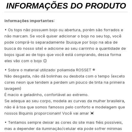
INFORMAÇÕES DO PRODUTO
Informações importantes:
• Os tops não possuem bojo ou abertura, porém são forrados e
não marcam. Se você quiser adicionar o bojo no seu top, você
pode comprá-lo separadamente (busque por bojo na aba de
busca do nosso site) e adicione ao seu carrinho a quantidade de
bojos igual ao de tops que você está comprando, dessa forma
eles vão com o bojo 😊
• Sobre o material utilizado: poliamida ROSSET ®️
Não desgasta, não dá bolinhas ou desbota com o tempo (exceto
cores neon que tendem a perdem um pouco de tinta na primeira
lavagem)
É macio e geladinho, confortável ao extremo.
Se adequa ao seu corpo, modela as curvas da mulher brasileira,
não é à toa que somos famosos pelo conforto e modelagem que
nossos Biquinis proporcionam! Você vai amar 💓
• Tentamos sempre deixar as cores do site mais fiéis possíveis,
mas a depender da iluminação/celular ela pode sofrer mínimas