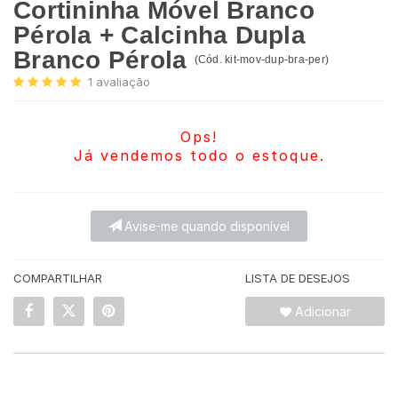
Cortininha Móvel Branco
Pérola + Calcinha Dupla
Branco Pérola
(
Cód.
kit-mov-dup-bra-per
)
1
avaliação
Ops!
Já vendemos todo o estoque.
Avise-me quando disponível
COMPARTILHAR
LISTA DE DESEJOS
Adicionar