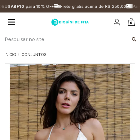
USABF10
para 10% OFF
Frete grátis acima de R$ 250,00
Parce
Mudar
0
navegação
Busca
INÍCIO
CONJUNTOS