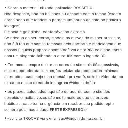
• Sobre o material utilizado: poliamida ROSSET ®️
Não desgasta, não dá bolinhas ou desbota com o tempo (exceto
cores neon que tendem a perdem um pouco de tinta na primeira
lavagem)
É macio e geladinho, confortável ao extremo.
Se adequa ao seu corpo, modela as curvas da mulher brasileira,
não é à toa que somos famosos pelo conforto e modelagem que
nossos Biquinis proporcionam! Você vai amar 💓A calcinha conta
com um pingente folheado a ouro 18K com a logo da BF.
• Tentamos sempre deixar as cores do site mais fiéis possíveis,
mas a depender da iluminação/celular ela pode sofrer mínimas
alterações, caso seja uma questão pra você, solicite vídeo da cor
exata no nosso direct do Instagram @biquinidefita
• os prazos calculados aqui são de acordo com o site dos
correios e muitas vezes são muito maiores que os prazos
habituais, caso tenha urgência em receber seu pedido, opte
sempre pela modalidade
FRETE EXPRESSO
✅
**solicite TROCAS via e-mail
sac@biquinidefita.com.br