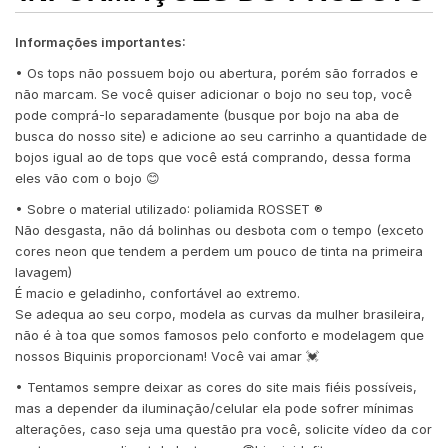
Informações importantes:
• Os tops não possuem bojo ou abertura, porém são forrados e
não marcam. Se você quiser adicionar o bojo no seu top, você
pode comprá-lo separadamente (busque por bojo na aba de
busca do nosso site) e adicione ao seu carrinho a quantidade de
bojos igual ao de tops que você está comprando, dessa forma
eles vão com o bojo 😊
• Sobre o material utilizado: poliamida ROSSET ®️
Não desgasta, não dá bolinhas ou desbota com o tempo (exceto
cores neon que tendem a perdem um pouco de tinta na primeira
lavagem)
É macio e geladinho, confortável ao extremo.
Se adequa ao seu corpo, modela as curvas da mulher brasileira,
não é à toa que somos famosos pelo conforto e modelagem que
nossos Biquinis proporcionam! Você vai amar 💓
• Tentamos sempre deixar as cores do site mais fiéis possíveis,
mas a depender da iluminação/celular ela pode sofrer mínimas
alterações, caso seja uma questão pra você, solicite vídeo da cor