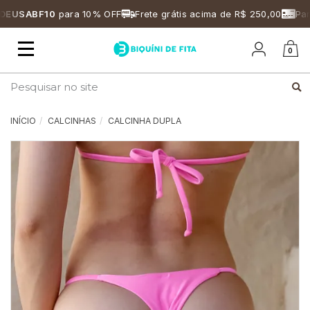
USABF10
para 10% OFF
Frete grátis acima de R$ 250,00
Parce
Mudar
0
navegação
Busca
INÍCIO
CALCINHAS
CALCINHA DUPLA