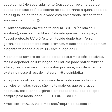
pode comprá-lo separadamente (busque por bojo na aba de
busca do nosso site) e adicione ao seu carrinho a quantidade de
bojos igual ao de tops que você está comprando, dessa forma
eles vão com o bojo 😊
• Confeccionado em tecido trilobal ROSSET ®️(poliamida +
elastano), com brilho sutil e sofisticado que valoriza a peça.
Possui proteção UV e é feito em tecido duplo (sem forro),
garantindo acabamento mais premium. A calcinha conta com um
pingente folheado a ouro 18K com a logo da BF.
• Tentamos sempre deixar as cores do site mais fiéis possíveis,
mas a depender da iluminação/celular ela pode sofrer mínimas
alterações, caso seja uma questão pra você, solicite vídeo da cor
exata no nosso direct do Instagram @biquinidefita
• os prazos calculados aqui são de acordo com o site dos
correios e muitas vezes são muito maiores que os prazos
habituais, caso tenha urgência em receber seu pedido, opte
sempre pela modalidade
FRETE EXPRESSO
✅
**solicite TROCAS via e-mail
sac@biquinidefita.com.br